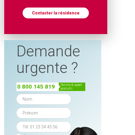
Contacter la résidence
Demande
urgente ?
service & appel
0 800 145 819
gratuits