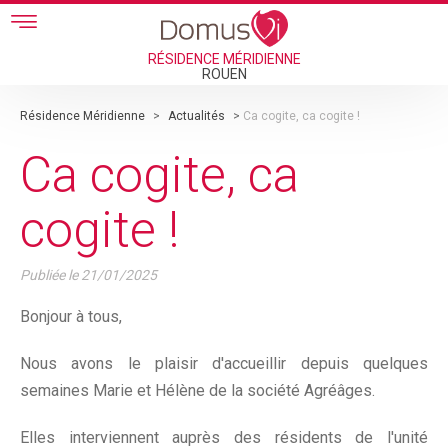
Skip to main content
RÉSIDENCE MÉRIDIENNE
ROUEN
Résidence Méridienne
>
Actualités
>
Ca cogite, ca cogite !
Ca cogite, ca
cogite !
Publiée le
21/01/2025
Bonjour à tous,
Nous avons le plaisir d'accueillir depuis quelques
semaines Marie et Hélène de la société Agréâges.
Elles interviennent auprès des résidents de l'unité