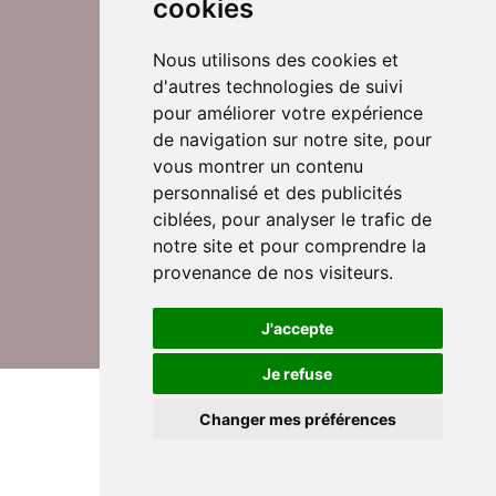
cookies
Nous utilisons des cookies et
d'autres technologies de suivi
Suivez-nous sur Twitter
pour améliorer votre expérience
de navigation sur notre site, pour
vous montrer un contenu
personnalisé et des publicités
Rejoignez nos équipes
ciblées, pour analyser le trafic de
notre site et pour comprendre la
provenance de nos visiteurs.
Nous contacter
J'accepte
Je refuse
© DomusVi 2026
Mentions légales
Changer mes préférences
Données personnelles et cookies
Lexique