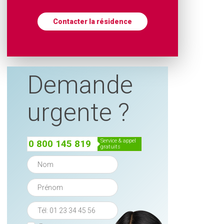
Contacter la résidence
Demande
urgente ?
service & appel
0 800 145 819
gratuits